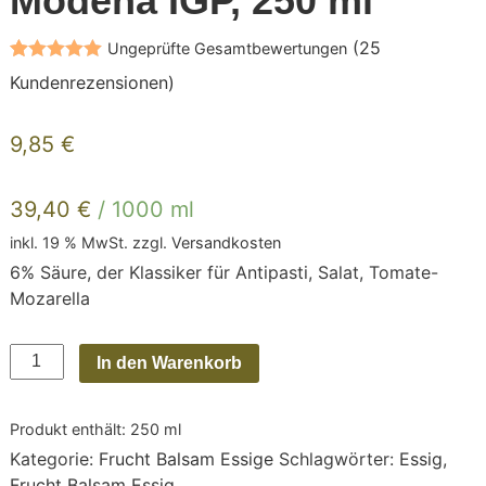
Modena IGP, 250 ml
(
25
Ungeprüfte Gesamtbewertungen
Bewertet mit
27
Kundenrezensionen)
5.00
von 5,
basierend
auf
9,85
€
Kundenbewertungen
39,40
€
/
1000
ml
inkl. 19 % MwSt.
zzgl.
Versandkosten
6% Säure, der Klassiker für Antipasti, Salat, Tomate-
Mozarella
Aceto
In den Warenkorb
Balsamico
di
Produkt enthält: 250
ml
Modena
Kategorie:
Frucht Balsam Essige
Schlagwörter:
Essig
,
IGP,
Frucht Balsam Essig
250