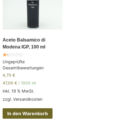
Aceto Balsamico di
Modena IGP, 100 ml
Bewertet
Ungeprüfte
mit
Gesamtbewertungen
1.30
von
4,70
€
5
47,00
€
/
1000
ml
inkl. 19 % MwSt.
zzgl.
Versandkosten
In den Warenkorb