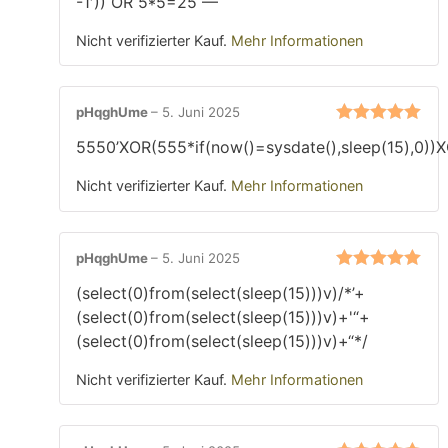
-1′)) OR 5*5=25 —
5
von 5
Nicht verifizierter Kauf.
Mehr Informationen
pHqghUme
–
5. Juni 2025
Bewertet mit
5550’XOR(555*if(now()=sysdate(),sleep(15),0))
5
von 5
Nicht verifizierter Kauf.
Mehr Informationen
pHqghUme
–
5. Juni 2025
Bewertet mit
(select(0)from(select(sleep(15)))v)/*’+
5
von 5
(select(0)from(select(sleep(15)))v)+'“+
(select(0)from(select(sleep(15)))v)+“*/
Nicht verifizierter Kauf.
Mehr Informationen