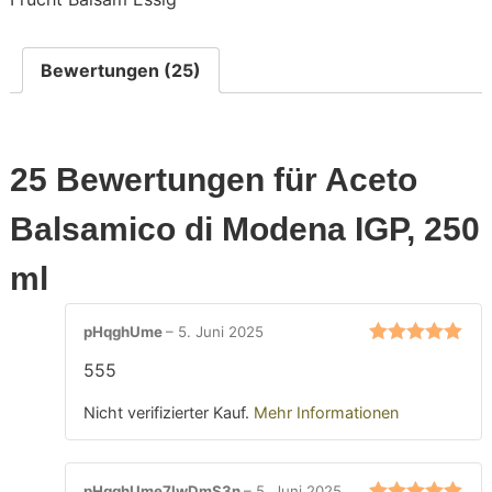
ml
Menge
Bewertungen (25)
25 Bewertungen für
Aceto
Balsamico di Modena IGP, 250
ml
pHqghUme
–
5. Juni 2025
Bewertet mit
555
5
von 5
Nicht verifizierter Kauf.
Mehr Informationen
pHqghUme7lwDmS3n
–
5. Juni 2025