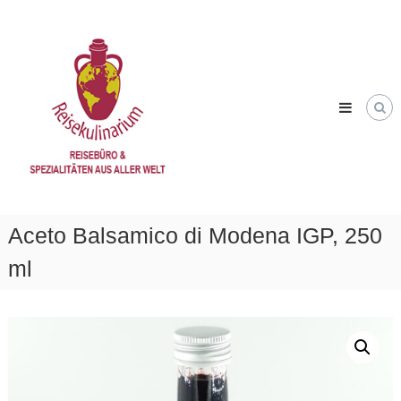
Skip
Reisekulinarium
to
Reisen
content
&
Genießen
Aceto Balsamico di Modena IGP, 250
ml