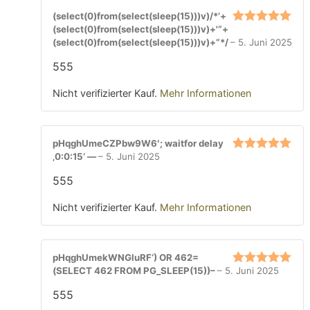
(select(0)from(select(sleep(15)))v)/*’+
(select(0)from(select(sleep(15)))v)+'“+
Bewertet mit
(select(0)from(select(sleep(15)))v)+“*/
–
5. Juni 2025
5
von 5
555
Nicht verifizierter Kauf.
Mehr Informationen
pHqghUmeCZPbw9W6′; waitfor delay
‚0:0:15‘ —
–
5. Juni 2025
Bewertet mit
5
von 5
555
Nicht verifizierter Kauf.
Mehr Informationen
pHqghUmekWNGluRF‘) OR 462=
(SELECT 462 FROM PG_SLEEP(15))–
–
5. Juni 2025
Bewertet mit
5
von 5
555