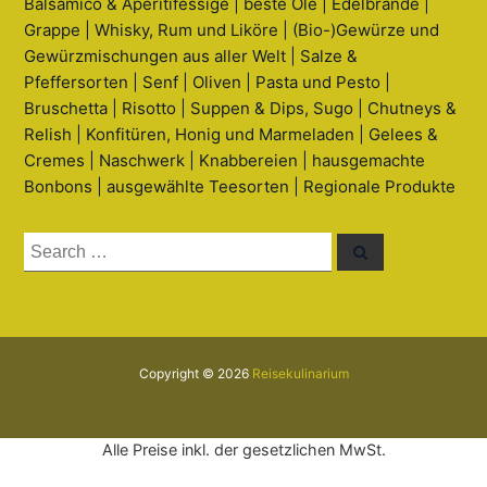
Balsamico & Aperitifessige | beste Öle | Edelbrände |
Grappe | Whisky, Rum und Liköre | (Bio-)Gewürze und
Gewürzmischungen aus aller Welt | Salze &
Pfeffersorten | Senf | Oliven | Pasta und Pesto |
Bruschetta | Risotto | Suppen & Dips, Sugo | Chutneys &
Relish | Konfitüren, Honig und Marmeladen | Gelees &
Cremes | Naschwerk | Knabbereien | hausgemachte
Bonbons | ausgewählte Teesorten | Regionale Produkte
Search
Search
for:
Copyright © 2026
Reisekulinarium
Alle Preise inkl. der gesetzlichen MwSt.