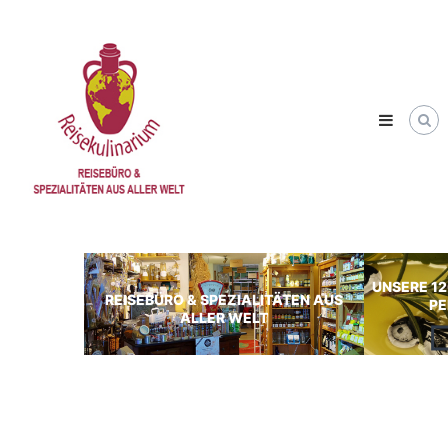
Skip
Reisekulinarium
to
Reisen
content
&
Genießen
UNSERE 12
REISEBÜRO & SPEZIALITÄTEN AUS
PE
ALLER WELT