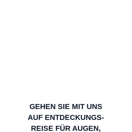
GEWÜRZHÄNDLER FÜR
DEN MITTWOCHS &
SAMSTAGS
STATTFINDENDEN
FULDAER
WOCHENMARKT
GEHEN SIE MIT UNS
AUF ENTDECKUNGS-
REISE FÜR AUGEN,