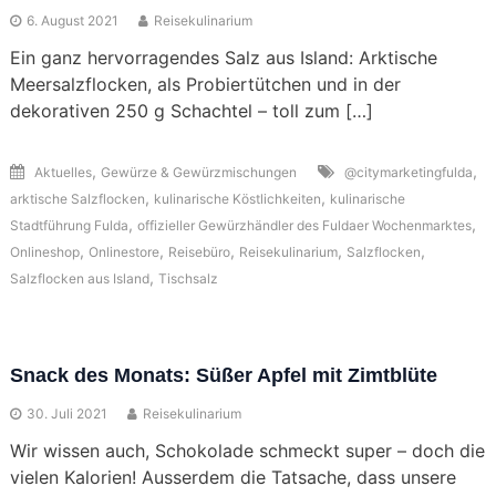
6. August 2021
Reisekulinarium
Ein ganz hervorragendes Salz aus Island: Arktische
Meersalzflocken, als Probiertütchen und in der
dekorativen 250 g Schachtel – toll zum […]
,
,
Aktuelles
Gewürze & Gewürzmischungen
@citymarketingfulda
,
,
arktische Salzflocken
kulinarische Köstlichkeiten
kulinarische
,
,
Stadtführung Fulda
offizieller Gewürzhändler des Fuldaer Wochenmarktes
,
,
,
,
,
Onlineshop
Onlinestore
Reisebüro
Reisekulinarium
Salzflocken
,
Salzflocken aus Island
Tischsalz
Snack des Monats: Süßer Apfel mit Zimtblüte
30. Juli 2021
Reisekulinarium
Wir wissen auch, Schokolade schmeckt super – doch die
vielen Kalorien! Ausserdem die Tatsache, dass unsere