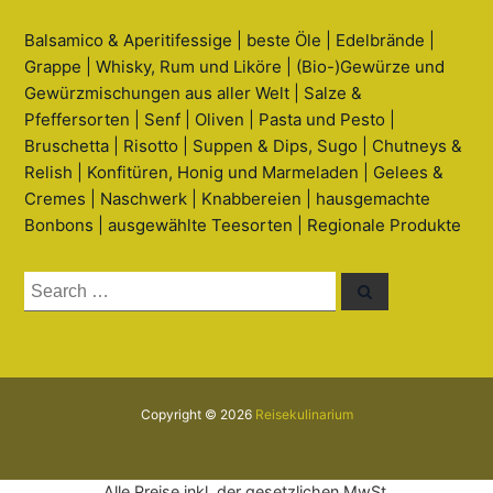
Balsamico & Aperitifessige | beste Öle | Edelbrände |
Grappe | Whisky, Rum und Liköre | (Bio-)Gewürze und
Gewürzmischungen aus aller Welt | Salze &
Pfeffersorten | Senf | Oliven | Pasta und Pesto |
Bruschetta | Risotto | Suppen & Dips, Sugo | Chutneys &
Relish | Konfitüren, Honig und Marmeladen | Gelees &
Cremes | Naschwerk | Knabbereien | hausgemachte
Bonbons | ausgewählte Teesorten | Regionale Produkte
Search
Search
for:
Copyright © 2026
Reisekulinarium
Alle Preise inkl. der gesetzlichen MwSt.