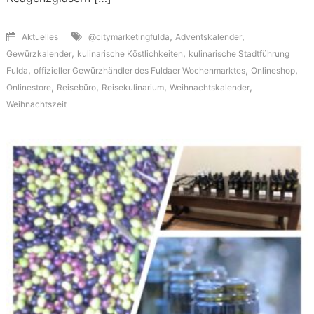
,
,
Aktuelles
@citymarketingfulda
Adventskalender
,
,
Gewürzkalender
kulinarische Köstlichkeiten
kulinarische Stadtführung
,
,
,
Fulda
offizieller Gewürzhändler des Fuldaer Wochenmarktes
Onlineshop
,
,
,
,
Onlinestore
Reisebüro
Reisekulinarium
Weihnachtskalender
Weihnachtszeit