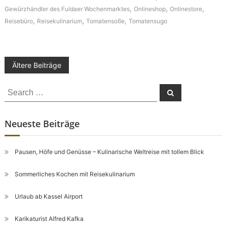
,
,
,
Gewürzhändler des Fuldaer Wochenmarktes
Onlineshop
Onlinestore
,
,
,
Reisebüro
Reisekulinarium
Tomatensoße
Tomatensugo
Beitragsnavigation
Ältere Beiträge
Search
Search
for:
Neueste Beiträge
Pausen, Höfe und Genüsse – Kulinarische Weltreise mit tollem Blick
Sommerliches Kochen mit Reisekulinarium
Urlaub ab Kassel Airport
Karikaturist Alfred Kafka