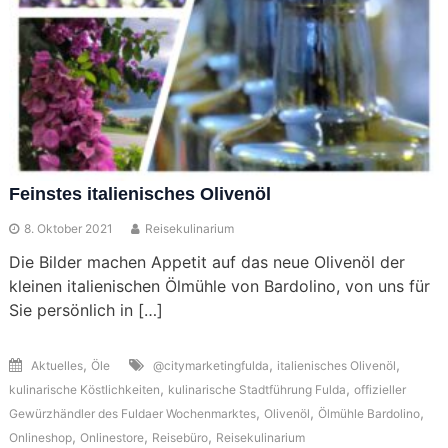
Feinstes italienisches Olivenöl
8. Oktober 2021
Reisekulinarium
Die Bilder machen Appetit auf das neue Olivenöl der
kleinen italienischen Ölmühle von Bardolino, von uns für
Sie persönlich in […]
,
,
,
Aktuelles
Öle
@citymarketingfulda
italienisches Olivenöl
,
,
kulinarische Köstlichkeiten
kulinarische Stadtführung Fulda
offizieller
,
,
,
Gewürzhändler des Fuldaer Wochenmarktes
Olivenöl
Ölmühle Bardolino
,
,
,
Onlineshop
Onlinestore
Reisebüro
Reisekulinarium