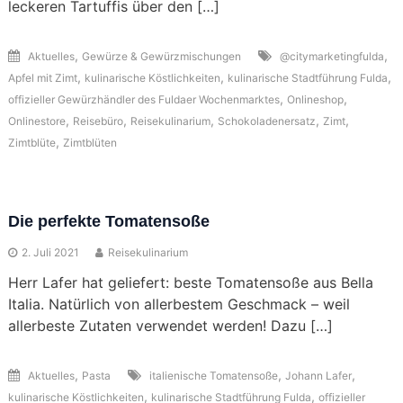
leckeren Tartuffis über den […]
,
,
Aktuelles
Gewürze & Gewürzmischungen
@citymarketingfulda
,
,
,
Apfel mit Zimt
kulinarische Köstlichkeiten
kulinarische Stadtführung Fulda
,
,
offizieller Gewürzhändler des Fuldaer Wochenmarktes
Onlineshop
,
,
,
,
,
Onlinestore
Reisebüro
Reisekulinarium
Schokoladenersatz
Zimt
,
Zimtblüte
Zimtblüten
Die perfekte Tomatensoße
2. Juli 2021
Reisekulinarium
Herr Lafer hat geliefert: beste Tomatensoße aus Bella
Italia. Natürlich von allerbestem Geschmack – weil
allerbeste Zutaten verwendet werden! Dazu […]
,
,
,
Aktuelles
Pasta
italienische Tomatensoße
Johann Lafer
,
,
kulinarische Köstlichkeiten
kulinarische Stadtführung Fulda
offizieller