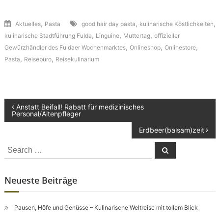
,
,
,
Aktuelles
Pasta
good hair day pasta
kulinarische Köstlichkeiten
,
,
,
kulinarische Stadtführung Fulda
Linguine
Muttertag
offizieller
,
,
,
Gewürzhändler des Fuldaer Wochenmarktes
Onlineshop
Onlinestore
,
,
Pasta
Reisebüro
Reisekulinarium
Beitragsnavigation
Anstatt Beifall! Rabatt für medizinisches
Personal/Altenpfleger
Erdbeer(balsam)zeit
Search
Search
for:
Neueste Beiträge
Pausen, Höfe und Genüsse – Kulinarische Weltreise mit tollem Blick