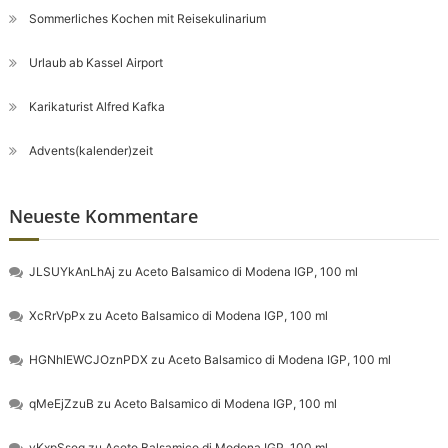
Sommerliches Kochen mit Reisekulinarium
Urlaub ab Kassel Airport
Karikaturist Alfred Kafka
Advents(kalender)zeit
Neueste Kommentare
JLSUYkAnLhAj
zu
Aceto Balsamico di Modena IGP, 100 ml
XcRrVpPx
zu
Aceto Balsamico di Modena IGP, 100 ml
HGNhIEWCJOznPDX
zu
Aceto Balsamico di Modena IGP, 100 ml
qMeEjZzuB
zu
Aceto Balsamico di Modena IGP, 100 ml
yKxpSseg
zu
Aceto Balsamico di Modena IGP, 100 ml