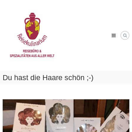
Skip
Reisekulinarium
to
Reisen
content
&
Genießen
Du hast die Haare schön ;-)