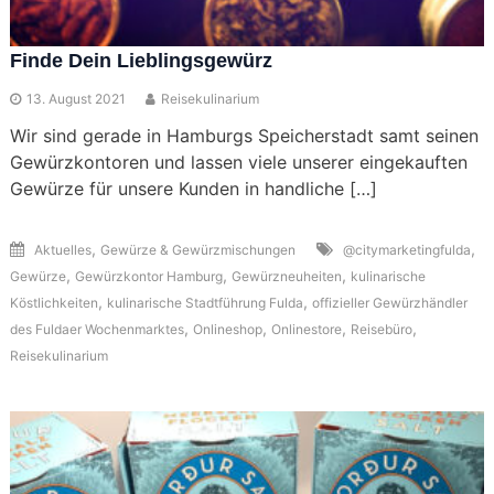
Finde Dein Lieblingsgewürz
13. August 2021
Reisekulinarium
Wir sind gerade in Hamburgs Speicherstadt samt seinen
Gewürzkontoren und lassen viele unserer eingekauften
Gewürze für unsere Kunden in handliche […]
,
,
Aktuelles
Gewürze & Gewürzmischungen
@citymarketingfulda
,
,
,
Gewürze
Gewürzkontor Hamburg
Gewürzneuheiten
kulinarische
,
,
Köstlichkeiten
kulinarische Stadtführung Fulda
offizieller Gewürzhändler
,
,
,
,
des Fuldaer Wochenmarktes
Onlineshop
Onlinestore
Reisebüro
Reisekulinarium