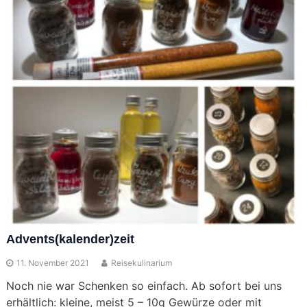
Advents(kalender)zeit
11. November 2021
Reisekulinarium
Noch nie war Schenken so einfach. Ab sofort bei uns
erhältlich: kleine, meist 5 – 10g Gewürze oder mit