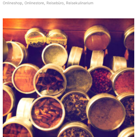
,
,
,
Onlineshop
Onlinestore
Reisebüro
Reisekulinarium