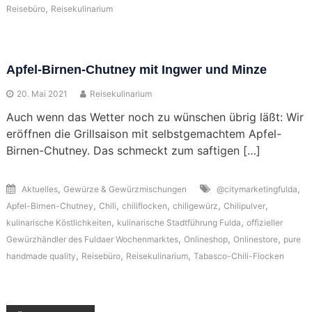
,
Reisebüro
Reisekulinarium
Apfel-Birnen-Chutney mit Ingwer und Minze
20. Mai 2021
Reisekulinarium
Auch wenn das Wetter noch zu wünschen übrig läßt: Wir
eröffnen die Grillsaison mit selbstgemachtem Apfel-
Birnen-Chutney. Das schmeckt zum saftigen […]
,
,
Aktuelles
Gewürze & Gewürzmischungen
@citymarketingfulda
,
,
,
,
,
Apfel-Birnen-Chutney
Chili
chiliflocken
chiligewürz
Chilipulver
,
,
kulinarische Köstlichkeiten
kulinarische Stadtführung Fulda
offizieller
,
,
,
Gewürzhändler des Fuldaer Wochenmarktes
Onlineshop
Onlinestore
pure
,
,
,
handmade quality
Reisebüro
Reisekulinarium
Tabasco-Chili-Flocken