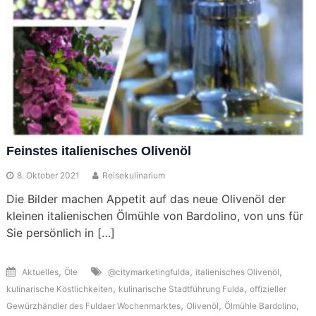
Feinstes italienisches Olivenöl
8. Oktober 2021
Reisekulinarium
Die Bilder machen Appetit auf das neue Olivenöl der
kleinen italienischen Ölmühle von Bardolino, von uns für
Sie persönlich in […]
,
,
,
Aktuelles
Öle
@citymarketingfulda
italienisches Olivenöl
,
,
kulinarische Köstlichkeiten
kulinarische Stadtführung Fulda
offizieller
,
,
,
Gewürzhändler des Fuldaer Wochenmarktes
Olivenöl
Ölmühle Bardolino