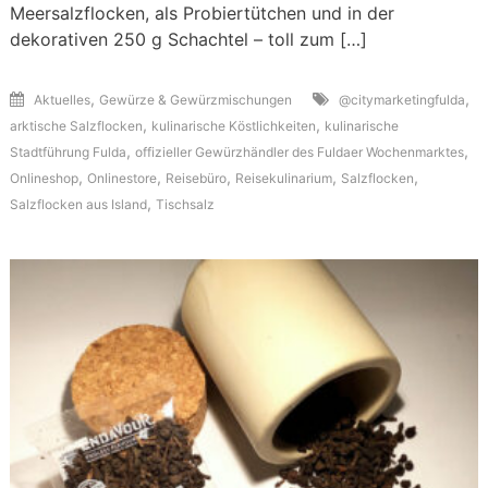
Meersalzflocken, als Probiertütchen und in der
dekorativen 250 g Schachtel – toll zum […]
,
,
Aktuelles
Gewürze & Gewürzmischungen
@citymarketingfulda
,
,
arktische Salzflocken
kulinarische Köstlichkeiten
kulinarische
,
,
Stadtführung Fulda
offizieller Gewürzhändler des Fuldaer Wochenmarktes
,
,
,
,
,
Onlineshop
Onlinestore
Reisebüro
Reisekulinarium
Salzflocken
,
Salzflocken aus Island
Tischsalz