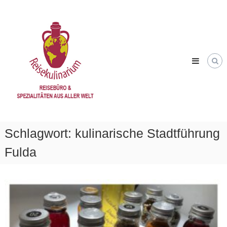
Skip
Reisekulinarium
to
Reisen
content
&
Genießen
Schlagwort:
kulinarische Stadtführung
Fulda