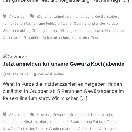
das ganze ohne Test und Registrierung. Nachmittags […]
,
,
Aktuelles
@citymarketingfulda
kulinarische Köstlichkeiten
,
kulinarische Stadtführung Fulda
offizieller Gewürzhändler des Fuldaer
,
,
,
,
Wochenmarktes
Öffnungszeiten
Öffnungszeiten Lockdown
Onlineshop
,
,
,
Onlinestore
Reisebüro
Reisekulinarium
zutritt ohne Test
Jetzt anmelden für unsere Gewürz(Koch)abende
28. Mai 2021
Reisekulinarium
Wenn in Kürze die Inzidenzzahlen es hergeben, finden
zunächst in Gruppen ab 5 Personen Gewürzabende im
Reisekulinarium statt. Wir mischen […]
,
,
,
,
Aktuelles
Gewürz
Gewürze
Kochabend
Kochabende
,
,
kulinarische Köstlichkeiten
kulinarische Stadtführung Fulda
offizieller
,
,
,
Gewürzhändler des Fuldaer Wochenmarktes
Onlineshop
Onlinestore