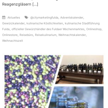
Reagenzgläsern […]
,
,
Aktuelles
@citymarketingfulda
Adventskalender
,
,
Gewürzkalender
kulinarische Köstlichkeiten
kulinarische Stadtführung
,
,
,
Fulda
offizieller Gewürzhändler des Fuldaer Wochenmarktes
Onlineshop
,
,
,
,
Onlinestore
Reisebüro
Reisekulinarium
Weihnachtskalender
Weihnachtszeit