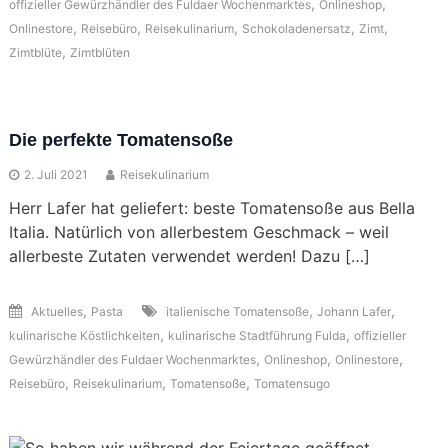
,
,
offizieller Gewürzhändler des Fuldaer Wochenmarktes
Onlineshop
,
,
,
,
,
Onlinestore
Reisebüro
Reisekulinarium
Schokoladenersatz
Zimt
,
Zimtblüte
Zimtblüten
Die perfekte Tomatensoße
2. Juli 2021
Reisekulinarium
Herr Lafer hat geliefert: beste Tomatensoße aus Bella
Italia. Natürlich von allerbestem Geschmack – weil
allerbeste Zutaten verwendet werden! Dazu […]
,
,
,
Aktuelles
Pasta
italienische Tomatensoße
Johann Lafer
,
,
kulinarische Köstlichkeiten
kulinarische Stadtführung Fulda
offizieller
,
,
,
Gewürzhändler des Fuldaer Wochenmarktes
Onlineshop
Onlinestore
,
,
,
Reisebüro
Reisekulinarium
Tomatensoße
Tomatensugo