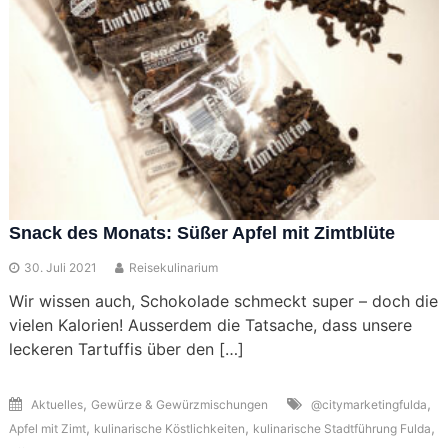
Snack des Monats: Süßer Apfel mit Zimtblüte
30. Juli 2021
Reisekulinarium
Wir wissen auch, Schokolade schmeckt super – doch die
vielen Kalorien! Ausserdem die Tatsache, dass unsere
leckeren Tartuffis über den […]
,
,
Aktuelles
Gewürze & Gewürzmischungen
@citymarketingfulda
,
,
,
Apfel mit Zimt
kulinarische Köstlichkeiten
kulinarische Stadtführung Fulda