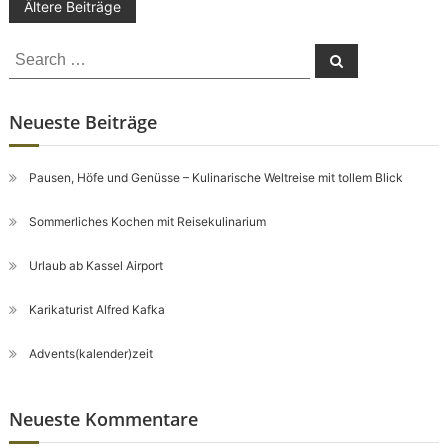
Beitragsnavigation
Ältere Beiträge
Search
Search
for:
Neueste Beiträge
Pausen, Höfe und Genüsse – Kulinarische Weltreise mit tollem Blick
Sommerliches Kochen mit Reisekulinarium
Urlaub ab Kassel Airport
Karikaturist Alfred Kafka
Advents(kalender)zeit
Neueste Kommentare