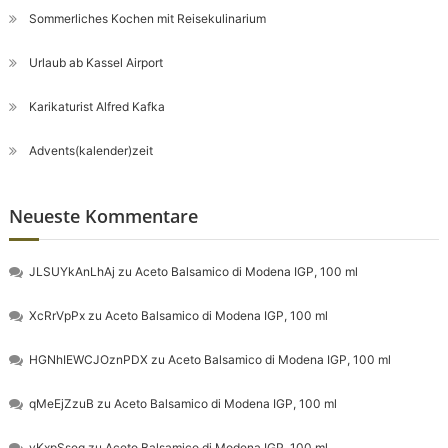
Sommerliches Kochen mit Reisekulinarium
Urlaub ab Kassel Airport
Karikaturist Alfred Kafka
Advents(kalender)zeit
Neueste Kommentare
JLSUYkAnLhAj
zu
Aceto Balsamico di Modena IGP, 100 ml
XcRrVpPx
zu
Aceto Balsamico di Modena IGP, 100 ml
HGNhIEWCJOznPDX
zu
Aceto Balsamico di Modena IGP, 100 ml
qMeEjZzuB
zu
Aceto Balsamico di Modena IGP, 100 ml
yKxpSseg
zu
Aceto Balsamico di Modena IGP, 100 ml