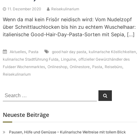
11. Dezember 2020
Reisekulinarium
Wenn da mal kein Frisör neidisch wird: Vom Nudelzopf
über Schnittlauchlocken bis hin zu echtem Wuschelhaar:
italienische Good-Hair-Day-Pasta-Sorten mit Sepia, […]
,
,
,
Aktuelles
Pasta
good hair day pasta
kulinarische Köstlichkeiten
,
,
kulinarische Stadtführung Fulda
Linguine
offizieller Gewürzhändler des
,
,
,
,
,
Fuldaer Wochenmarktes
Onlineshop
Onlinestore
Pasta
Reisebüro
Reisekulinarium
Search
Search
for:
Neueste Beiträge
Pausen, Höfe und Genüsse – Kulinarische Weltreise mit tollem Blick