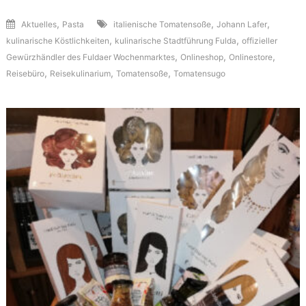
,
,
,
Aktuelles
Pasta
italienische Tomatensoße
Johann Lafer
,
,
kulinarische Köstlichkeiten
kulinarische Stadtführung Fulda
offizieller
,
,
,
Gewürzhändler des Fuldaer Wochenmarktes
Onlineshop
Onlinestore
,
,
,
Reisebüro
Reisekulinarium
Tomatensoße
Tomatensugo