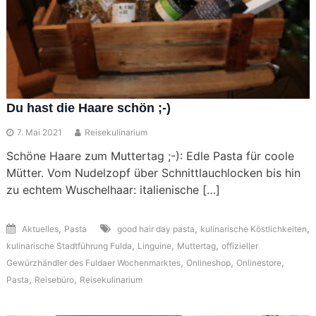
Du hast die Haare schön ;-)
7. Mai 2021
Reisekulinarium
Schöne Haare zum Muttertag ;-): Edle Pasta für coole
Mütter. Vom Nudelzopf über Schnittlauchlocken bis hin
zu echtem Wuschelhaar: italienische […]
,
,
,
Aktuelles
Pasta
good hair day pasta
kulinarische Köstlichkeiten
,
,
,
kulinarische Stadtführung Fulda
Linguine
Muttertag
offizieller
,
,
,
Gewürzhändler des Fuldaer Wochenmarktes
Onlineshop
Onlinestore
,
,
Pasta
Reisebüro
Reisekulinarium