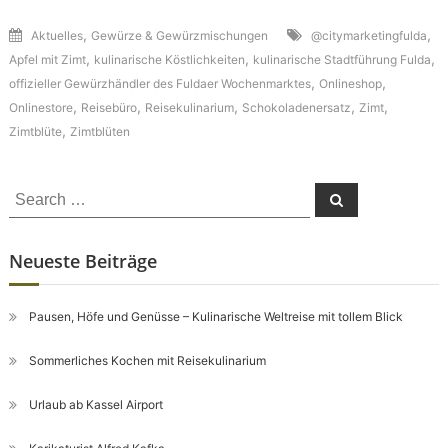
,
,
Aktuelles
Gewürze & Gewürzmischungen
@citymarketingfulda
,
,
,
Apfel mit Zimt
kulinarische Köstlichkeiten
kulinarische Stadtführung Fulda
,
,
offizieller Gewürzhändler des Fuldaer Wochenmarktes
Onlineshop
,
,
,
,
,
Onlinestore
Reisebüro
Reisekulinarium
Schokoladenersatz
Zimt
,
Zimtblüte
Zimtblüten
Search
Search
for:
Neueste Beiträge
Pausen, Höfe und Genüsse – Kulinarische Weltreise mit tollem Blick
Sommerliches Kochen mit Reisekulinarium
Urlaub ab Kassel Airport