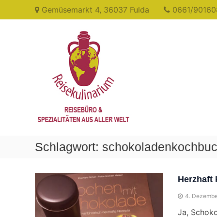
Skip
Gemüsemarkt 4, 36037 Fulda
0661/90160
to
content
Reisekulinarium
Reisen
&
Genießen
Schlagwort:
schokoladenkochbu
Herzhaft
4. Dezembe
Ja, Schoko