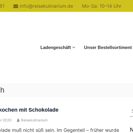
81
info@reisekulinarium.de
Mo-Sa: 10–14 Uhr
Ladengeschäft
Unser Bestellsortiment
ch
S
 kochen mit Schokolade
f
r 2020
Reisekulinarium
N
lade muß nicht süß sein. Im Gegenteil – früher wurde