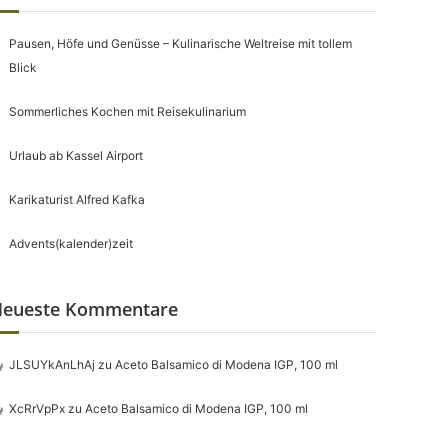
Pausen, Höfe und Genüsse – Kulinarische Weltreise mit tollem
Blick
Sommerliches Kochen mit Reisekulinarium
Urlaub ab Kassel Airport
Karikaturist Alfred Kafka
Advents(kalender)zeit
eueste Kommentare
JLSUYkAnLhAj
zu
Aceto Balsamico di Modena IGP, 100 ml
XcRrVpPx
zu
Aceto Balsamico di Modena IGP, 100 ml