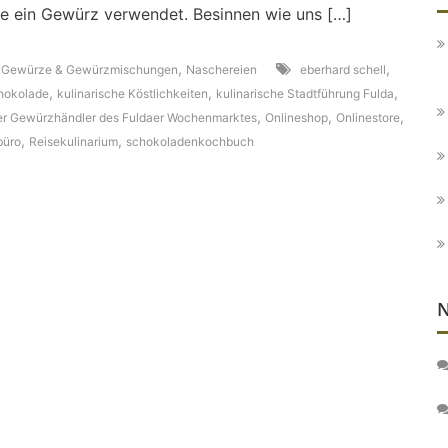
ie ein Gewürz verwendet. Besinnen wie uns […]
,
,
,
Gewürze & Gewürzmischungen
Naschereien
eberhard schell
,
,
,
hokolade
kulinarische Köstlichkeiten
kulinarische Stadtführung Fulda
,
,
,
ller Gewürzhändler des Fuldaer Wochenmarktes
Onlineshop
Onlinestore
,
,
büro
Reisekulinarium
schokoladenkochbuch
N