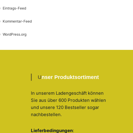
Eintrags-Feed
Kommentar-Feed
WordPress.org
Unser Produktsortiment
In unserem Ladengeschäft können
Sie aus über 600 Produkten wählen
und unsere 120 Bestseller sogar
nachbestellen
.
Lieferbedingungen
: