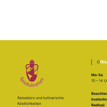
Öff
Mo-Sa
10 – 14 U
Beachten
Reisebüro und kulinarische
kostenlo
Köstlichkeiten
Radius)