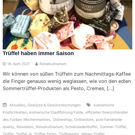
Trüffel haben immer Saison
16. April 2021
Reisekulinarium
Wir können von süßen Trüffeln zum Nachmittags-Kaffee
die Finger genauso wenig weglassen, wie von den edlen
Sommertrüffel-Produkten als Pesto, Cremes, […]
,
Aktuelles
Gewürze & Gewürzmischungen
kulinarische
,
,
Köstlichkeiten
kulinarische Stadtführung Fulda
offizieller Gewürzhändler
,
,
,
des Fuldaer Wochenmarktes
Onlineshop
Onlinestore
pure handmade
,
,
,
,
,
quality
Reisebüro
Reisekulinarium
Schokoladentrüffel
Sommer-Trüffel
,
,
,
,
Trüffel
Trüffel-öl
Trüffel-Pesto
Trüffelpasta
Winter-Trüffel