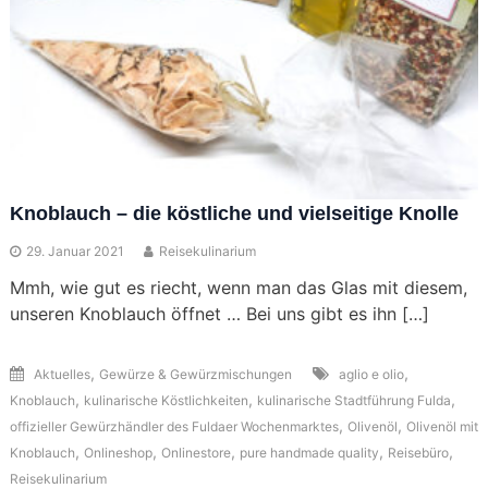
Knoblauch – die köstliche und vielseitige Knolle
29. Januar 2021
Reisekulinarium
Mmh, wie gut es riecht, wenn man das Glas mit diesem,
unseren Knoblauch öffnet … Bei uns gibt es ihn […]
,
,
Aktuelles
Gewürze & Gewürzmischungen
aglio e olio
,
,
,
Knoblauch
kulinarische Köstlichkeiten
kulinarische Stadtführung Fulda
,
,
offizieller Gewürzhändler des Fuldaer Wochenmarktes
Olivenöl
Olivenöl mit
,
,
,
,
,
Knoblauch
Onlineshop
Onlinestore
pure handmade quality
Reisebüro
Reisekulinarium