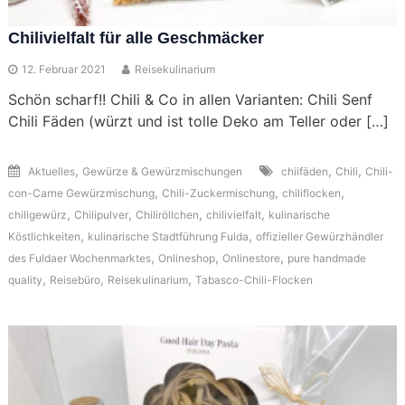
Chilivielfalt für alle Geschmäcker
12. Februar 2021
Reisekulinarium
Schön scharf!! Chili & Co in allen Varianten: Chili Senf
Chili Fäden (würzt und ist tolle Deko am Teller oder […]
,
,
,
Aktuelles
Gewürze & Gewürzmischungen
chiifäden
Chili
Chili-
,
,
,
con-Carne Gewürzmischung
Chili-Zuckermischung
chiliflocken
,
,
,
,
chiligewürz
Chilipulver
Chiliröllchen
chilivielfalt
kulinarische
,
,
Köstlichkeiten
kulinarische Stadtführung Fulda
offizieller Gewürzhändler
,
,
,
des Fuldaer Wochenmarktes
Onlineshop
Onlinestore
pure handmade
,
,
,
quality
Reisebüro
Reisekulinarium
Tabasco-Chili-Flocken