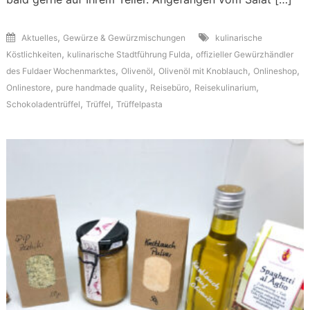
,
Aktuelles
Gewürze & Gewürzmischungen
kulinarische
,
,
Köstlichkeiten
kulinarische Stadtführung Fulda
offizieller Gewürzhändler
,
,
,
,
des Fuldaer Wochenmarktes
Olivenöl
Olivenöl mit Knoblauch
Onlineshop
,
,
,
,
Onlinestore
pure handmade quality
Reisebüro
Reisekulinarium
,
,
Schokoladentrüffel
Trüffel
Trüffelpasta