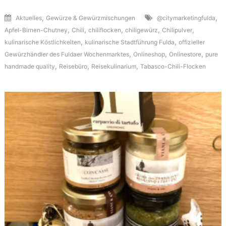
,
,
Aktuelles
Gewürze & Gewürzmischungen
@citymarketingfulda
,
,
,
,
,
Apfel-Birnen-Chutney
Chili
chiliflocken
chiligewürz
Chilipulver
,
,
kulinarische Köstlichkeiten
kulinarische Stadtführung Fulda
offizieller
,
,
,
Gewürzhändler des Fuldaer Wochenmarktes
Onlineshop
Onlinestore
pure
,
,
,
handmade quality
Reisebüro
Reisekulinarium
Tabasco-Chili-Flocken