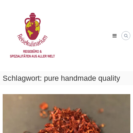
Skip
Reisekulinarium
to
Reisen
content
&
Genießen
Schlagwort:
pure handmade quality