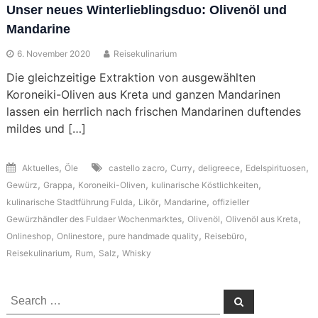
Unser neues Winterlieblingsduo: Olivenöl und
Mandarine
6. November 2020
Reisekulinarium
Die gleichzeitige Extraktion von ausgewählten
Koroneiki-Oliven aus Kreta und ganzen Mandarinen
lassen ein herrlich nach frischen Mandarinen duftendes
mildes und […]
,
,
,
,
,
Aktuelles
Öle
castello zacro
Curry
deligreece
Edelspirituosen
,
,
,
,
Gewürz
Grappa
Koroneiki-Oliven
kulinarische Köstlichkeiten
,
,
,
kulinarische Stadtführung Fulda
Likör
Mandarine
offizieller
,
,
,
Gewürzhändler des Fuldaer Wochenmarktes
Olivenöl
Olivenöl aus Kreta
,
,
,
,
Onlineshop
Onlinestore
pure handmade quality
Reisebüro
,
,
,
Reisekulinarium
Rum
Salz
Whisky
Search
Search
for: