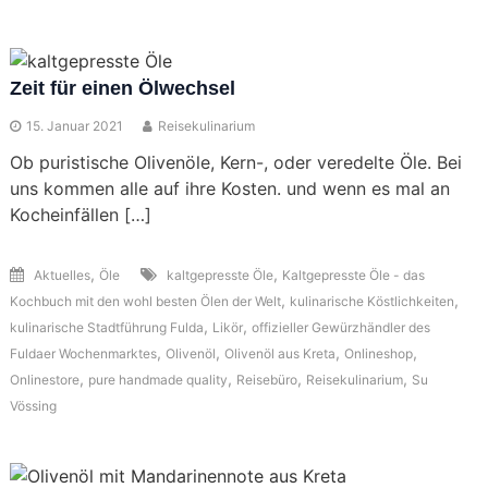
Zeit für einen Ölwechsel
15. Januar 2021
Reisekulinarium
Ob puristische Olivenöle, Kern-, oder veredelte Öle. Bei
uns kommen alle auf ihre Kosten. und wenn es mal an
Kocheinfällen […]
,
,
Aktuelles
Öle
kaltgepresste Öle
Kaltgepresste Öle - das
,
,
Kochbuch mit den wohl besten Ölen der Welt
kulinarische Köstlichkeiten
,
,
kulinarische Stadtführung Fulda
Likör
offizieller Gewürzhändler des
,
,
,
,
Fuldaer Wochenmarktes
Olivenöl
Olivenöl aus Kreta
Onlineshop
,
,
,
,
Onlinestore
pure handmade quality
Reisebüro
Reisekulinarium
Su
Vössing