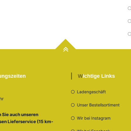
nungszeiten
Wichtige Links
Ladengeschäft
hr
Unser Bestellsortiment
 Sie auch unseren
Wir bei Instagram
sen Lieferservice (15 km-