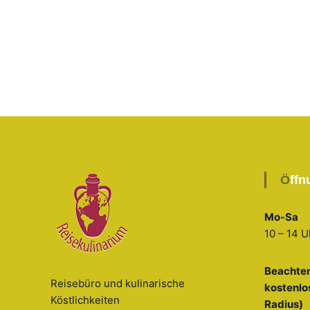
Öff
Mo-Sa
10 – 14 U
Beachten
Reisebüro und kulinarische
kostenlo
Köstlichkeiten
Radius)