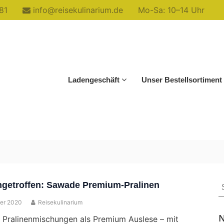
81
info@reisekulinarium.de
Mo-Sa: 10–14 Uhr
Ladengeschäft
Unser Bestellsortiment
S
ingetroffen: Sawade Premium-Pralinen
f
er 2020
Reisekulinarium
N
 Pralinenmischungen als Premium Auslese – mit