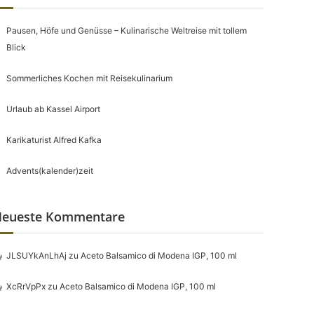
Pausen, Höfe und Genüsse – Kulinarische Weltreise mit tollem
Blick
Sommerliches Kochen mit Reisekulinarium
Urlaub ab Kassel Airport
Karikaturist Alfred Kafka
Advents(kalender)zeit
eueste Kommentare
JLSUYkAnLhAj
zu
Aceto Balsamico di Modena IGP, 100 ml
XcRrVpPx
zu
Aceto Balsamico di Modena IGP, 100 ml