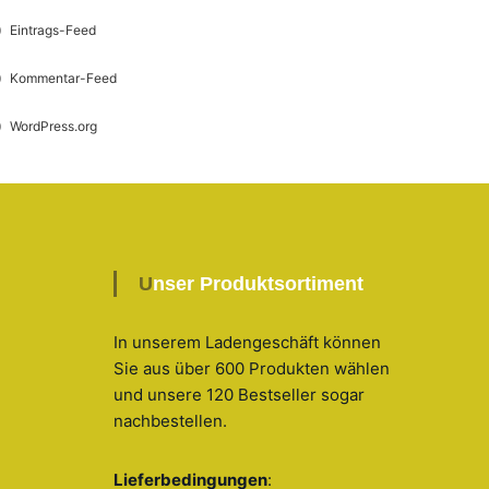
Eintrags-Feed
Kommentar-Feed
WordPress.org
Unser Produktsortiment
In unserem Ladengeschäft können
Sie aus über 600 Produkten wählen
und unsere 120 Bestseller sogar
nachbestellen
.
Lieferbedingungen
: