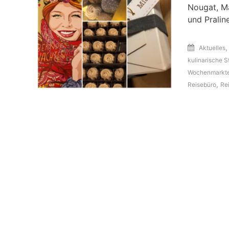
Nougat, Ma
und Pralin
Aktuelles
kulinarische S
Wochenmarkt
,
Reisebüro
Re