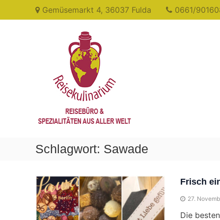
Skip
Gemüsemarkt 4, 36037 Fulda
0661/90160
to
content
Reisekulinarium
Reisen
&
Genießen
Schlagwort:
Sawade
Frisch e
27. Novemb
Die besten