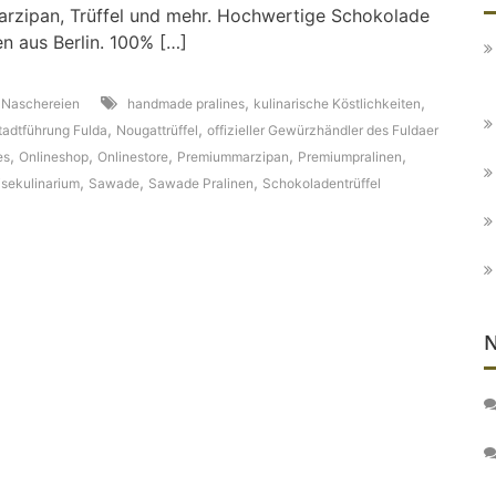
rzipan, Trüffel und mehr. Hochwertige Schokolade
en aus Berlin. 100% […]
,
,
,
Naschereien
handmade pralines
kulinarische Köstlichkeiten
,
,
tadtführung Fulda
Nougattrüffel
offizieller Gewürzhändler des Fuldaer
,
,
,
,
,
es
Onlineshop
Onlinestore
Premiummarzipan
Premiumpralinen
,
,
,
isekulinarium
Sawade
Sawade Pralinen
Schokoladentrüffel
N