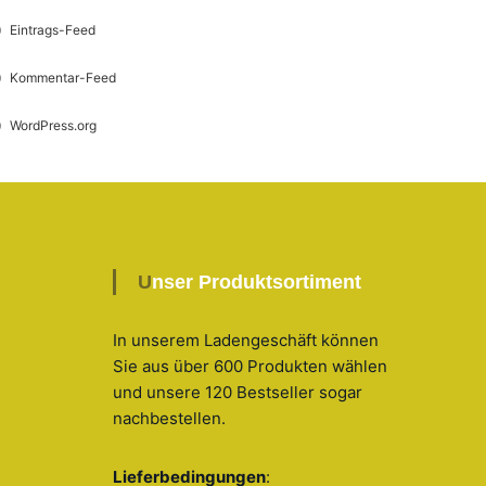
Eintrags-Feed
Kommentar-Feed
WordPress.org
Unser Produktsortiment
In unserem Ladengeschäft können
Sie aus über 600 Produkten wählen
und unsere 120 Bestseller sogar
nachbestellen
.
Lieferbedingungen
: