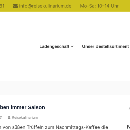
81
info@reisekulinarium.de
Mo-Sa: 10–14 Uhr
Ladengeschäft
Unser Bestellsortiment
S
haben immer Saison
f
21
Reisekulinarium
N
 von süßen Trüffeln zum Nachmittags-Kaffee die