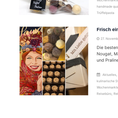
Wochenmarkt
handmade qua
Trüffelpasta
Frisch e
27. Novemb
Die besten
Nougat, Ma
und Pralin
Aktuelles
kulinarische S
Wochenmarkt
,
Reisebüro
Re