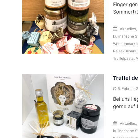
Finger gen
Sommertrüf
Aktuelles
kulinarische S
Wochenmarkt
Reisekulinari
,
Trüffelpasta
W
Trüffel d
5. Februar 
Bei uns li
gerne auf 
Aktuelles
kulinarische S