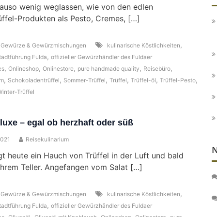
auso wenig weglassen, wie von den edlen
fel-Produkten als Pesto, Cremes, […]
,
,
Gewürze & Gewürzmischungen
kulinarische Köstlichkeiten
,
tadtführung Fulda
offizieller Gewürzhändler des Fuldaer
,
,
,
,
,
es
Onlineshop
Onlinestore
pure handmade quality
Reisebüro
,
,
,
,
,
,
um
Schokoladentrüffel
Sommer-Trüffel
Trüffel
Trüffel-öl
Trüffel-Pesto
inter-Trüffel
eluxe – egal ob herzhaft oder süß
2021
Reisekulinarium
N
egt heute ein Hauch von Trüffel in der Luft und bald
Ihrem Teller. Angefangen vom Salat […]
,
,
Gewürze & Gewürzmischungen
kulinarische Köstlichkeiten
,
tadtführung Fulda
offizieller Gewürzhändler des Fuldaer
,
,
,
,
,