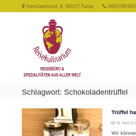
Skip
Gemüsemarkt 4, 36037 Fulda
0661/90160
to
content
Reisekulinarium
Reisen
&
Genießen
Schlagwort:
Schokoladentrüffel
Trüffel 
16. April 20
Wir können