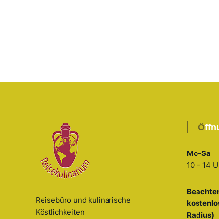
Öff
Mo-Sa
10 – 14 U
Beachten
Reisebüro und kulinarische
kostenlo
Köstlichkeiten
Radius)