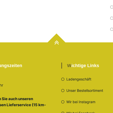
nungszeiten
Wichtige Links
Ladengeschäft
hr
Unser Bestellsortiment
 Sie auch unseren
Wir bei Instagram
sen Lieferservice (15 km-