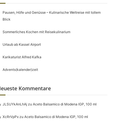
Pausen, Höfe und Genüsse – Kulinarische Weltreise mit tollem
Blick
Sommerliches Kochen mit Reisekulinarium
Urlaub ab Kassel Airport
Karikaturist Alfred Kafka
Advents(kalender)zeit
eueste Kommentare
JLSUYkAnLhAj
zu
Aceto Balsamico di Modena IGP, 100 ml
XcRrVpPx
zu
Aceto Balsamico di Modena IGP, 100 ml