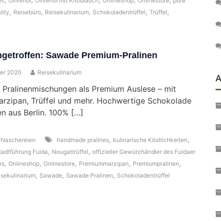
es
Olivenöl
Olivenöl mit Knoblauch
Onlineshop
Onlinestore
pure
,
,
,
,
,
lity
Reisebüro
Reisekulinarium
Schokoladentrüffel
Trüffel
ingetroffen: Sawade Premium-Pralinen
er 2020
Reisekulinarium
A
 Pralinenmischungen als Premium Auslese – mit
rzipan, Trüffel und mehr. Hochwertige Schokolade
en aus Berlin. 100% […]
,
,
,
Naschereien
handmade pralines
kulinarische Köstlichkeiten
,
,
tadtführung Fulda
Nougattrüffel
offizieller Gewürzhändler des Fuldaer
,
,
,
,
,
es
Onlineshop
Onlinestore
Premiummarzipan
Premiumpralinen
,
,
,
isekulinarium
Sawade
Sawade Pralinen
Schokoladentrüffel