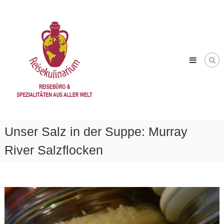
Skip
Reisekulinarium
to
Reisen
content
&
Genießen
Unser Salz in der Suppe: Murray
River Salzflocken