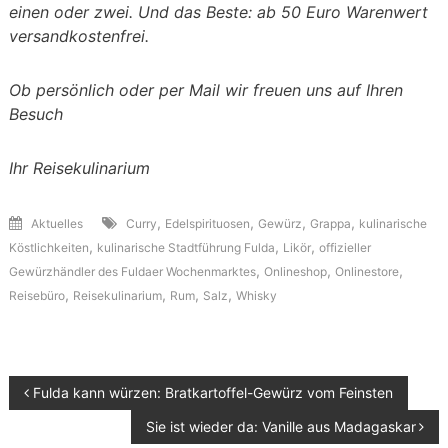
einen oder zwei. Und das Beste: ab 50 Euro Warenwert
versandkostenfrei.
Ob persönlich oder per Mail wir freuen uns auf Ihren
Besuch
Ihr Reisekulinarium
,
,
,
,
Aktuelles
Curry
Edelspirituosen
Gewürz
Grappa
kulinarische
,
,
,
Köstlichkeiten
kulinarische Stadtführung Fulda
Likör
offizieller
,
,
,
Gewürzhändler des Fuldaer Wochenmarktes
Onlineshop
Onlinestore
,
,
,
,
Reisebüro
Reisekulinarium
Rum
Salz
Whisky
Beitragsnavigation
Fulda kann würzen: Bratkartoffel-Gewürz vom Feinsten
Sie ist wieder da: Vanille aus Madagaskar