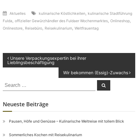
,
Aktuelles
kulinarische Köstlichkeiten
kulinarische Stadtführung
,
,
,
Fulda
offizieller Gewürzhändler des Fuldaer Wochenmarktes
Onlineshop
,
,
,
Onlinestore
Reisebüro
Reisekulinarium
Weltfrauentag
Beitragsnavigation
Unsere Verpackungsexpertin bei ihrer
Lieblingsbeschäftigung
Wir bekommen (Essig)-Zuwachs
Search
Search
for:
Neueste Beiträge
Pausen, Höfe und Genüsse – Kulinarische Weltreise mit tollem Blick
Sommerliches Kochen mit Reisekulinarium