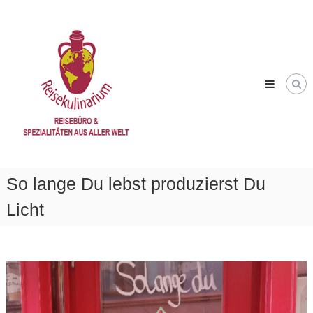
Skip
Reisekulinarium
to
Reisen
content
&
Genießen
So lange Du lebst produzierst Du
Licht