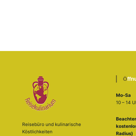
Öff
Mo-Sa
10 – 14 U
Beachten
Reisebüro und kulinarische
kostenlo
Köstlichkeiten
Radius)