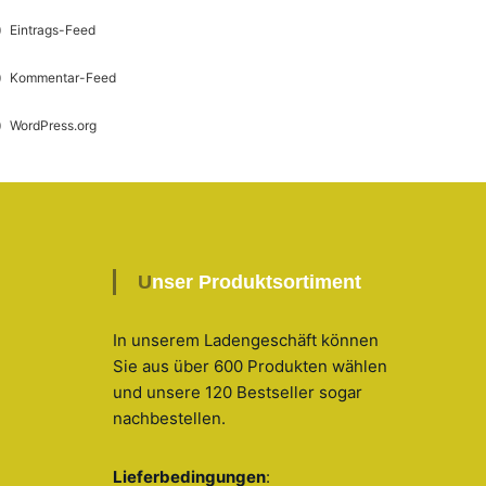
Eintrags-Feed
Kommentar-Feed
WordPress.org
Unser Produktsortiment
In unserem Ladengeschäft können
Sie aus über 600 Produkten wählen
und unsere 120 Bestseller sogar
nachbestellen
.
Lieferbedingungen
: