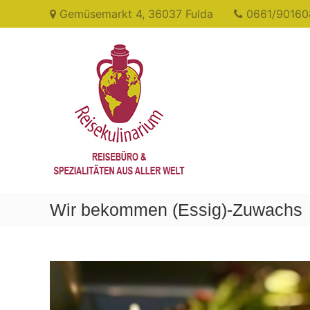
Skip
Gemüsemarkt 4, 36037 Fulda
0661/90160
to
content
Reisekulinarium
Reisen
&
Genießen
Wir bekommen (Essig)-Zuwachs