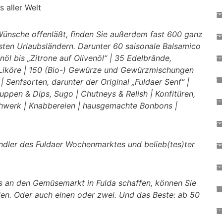
 aller Welt
r Wünsche offenläßt, finden Sie außerdem fast 600 ganz
sten Urlaubsländern. Darunter
60 saisonale Balsamico
öl bis „Zitrone auf Olivenöl“ | 35 Edelbrände,
iköre | 150 (Bio-) Gewürze und Gewürzmischungen
 | Senfsorten, darunter der Original „Fuldaer Senf“ |
Suppen & Dips, Sugo | Chutneys & Relish | Konfitüren,
hwerk | Knabbereien | hausgemachte Bonbons |
ändler des Fuldaer Wochenmarktes und belieb(tes)ter
ns an den Gemüsemarkt in Fulda schaffen, können Sie
llen. Oder auch einen oder zwei. Und das Beste: ab 50