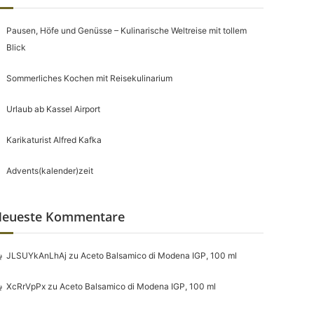
Pausen, Höfe und Genüsse – Kulinarische Weltreise mit tollem
Blick
Sommerliches Kochen mit Reisekulinarium
Urlaub ab Kassel Airport
Karikaturist Alfred Kafka
Advents(kalender)zeit
eueste Kommentare
JLSUYkAnLhAj
zu
Aceto Balsamico di Modena IGP, 100 ml
XcRrVpPx
zu
Aceto Balsamico di Modena IGP, 100 ml