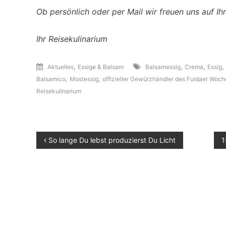
Ob persönlich oder per Mail wir freuen uns auf I
Ihr Reisekulinarium
,
,
,
,
Aktuelles
Essige & Balsam
Balsamessig
Crema
Essig
,
,
Balsamico
Mostessig
offizieller Gewürzhändler des Fuldaer Woc
Reisekulinarium
Beitragsnavigation
So lange Du lebst produzierst Du Licht
1