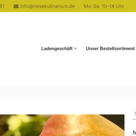
81
info@reisekulinarium.de
Mo-Sa: 10–14 Uhr
Ladengeschäft
Unser Bestellsortiment
S
f
N