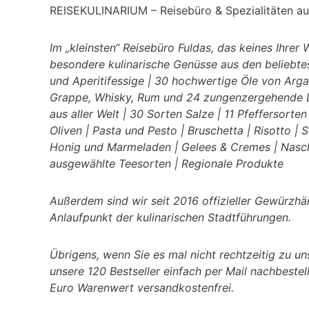
REISEKULINARIUM – Reisebüro & Spezialitäten aus
Im „kleinsten“ Reisebüro Fuldas, das keines Ihre
besondere kulinarische Genüsse aus den beliebte
und Aperitifessige | 30 hochwertige Öle von Argan
Grappe, Whisky, Rum und 24 zungenzergehende L
aus aller Welt | 30 Sorten Salze | 11 Pfeffersorten
Oliven | Pasta und Pesto | Bruschetta | Risotto | 
Honig und Marmeladen | Gelees & Cremes | Nasc
ausgewählte Teesorten | Regionale Produkte
Außerdem sind wir seit 2016 offizieller Gewürzh
Anlaufpunkt der kulinarischen Stadtführungen.
Übrigens, wenn Sie es mal nicht rechtzeitig zu u
unsere 120 Bestseller einfach per Mail nachbeste
Euro Warenwert versandkostenfrei.