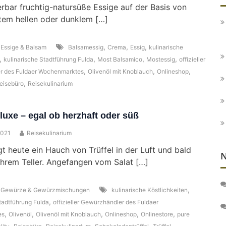
rbar fruchtig-natursüße Essige auf der Basis von
tem hellen oder dunklem […]
,
,
,
,
Essige & Balsam
Balsamessig
Crema
Essig
kulinarische
,
,
,
,
kulinarische Stadtführung Fulda
Most Balsamico
Mostessig
offizieller
,
,
,
r des Fuldaer Wochenmarktes
Olivenöl mit Knoblauch
Onlineshop
,
eisebüro
Reisekulinarium
eluxe – egal ob herzhaft oder süß
2021
Reisekulinarium
egt heute ein Hauch von Trüffel in der Luft und bald
N
Ihrem Teller. Angefangen vom Salat […]
,
,
Gewürze & Gewürzmischungen
kulinarische Köstlichkeiten
,
tadtführung Fulda
offizieller Gewürzhändler des Fuldaer
,
,
,
,
,
es
Olivenöl
Olivenöl mit Knoblauch
Onlineshop
Onlinestore
pure
,
,
,
,
,