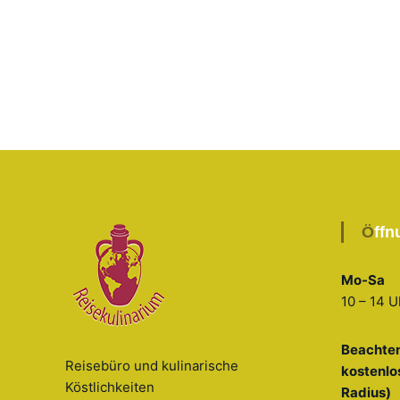
Öff
Mo-Sa
10 – 14 U
Beachten
Reisebüro und kulinarische
kostenlo
Köstlichkeiten
Radius)