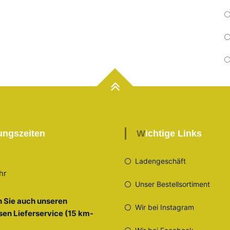
nungszeiten
Wichtige Links
Ladengeschäft
hr
Unser Bestellsortiment
 Sie auch unseren
Wir bei Instagram
sen Lieferservice (15 km-