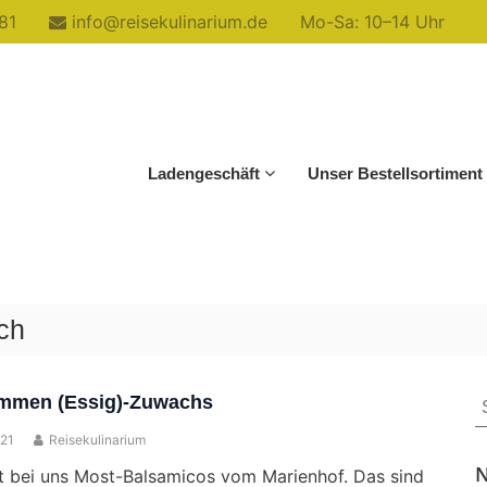
81
info@reisekulinarium.de
Mo-Sa: 10–14 Uhr
Ladengeschäft
Unser Bestellsortiment
ch
S
mmen (Essig)-Zuwachs
f
021
Reisekulinarium
N
 bei uns Most-Balsamicos vom Marienhof. Das sind