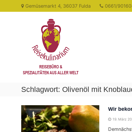
Skip
Gemüsemarkt 4, 36037 Fulda
0661/90160
to
content
Reisekulinarium
Reisen
&
Genießen
Schlagwort:
Olivenöl mit Knoblau
Wir beko
19. März 2
Demnächst