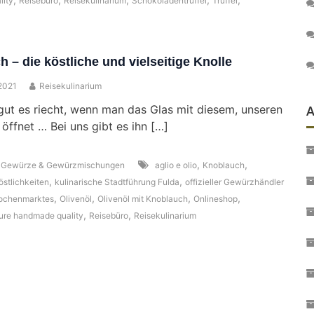
lity
Reisebüro
Reisekulinarium
Schokoladentrüffel
Trüffel
 – die köstliche und vielseitige Knolle
2021
Reisekulinarium
ut es riecht, wenn man das Glas mit diesem, unseren
A
öffnet … Bei uns gibt es ihn […]
,
,
,
Gewürze & Gewürzmischungen
aglio e olio
Knoblauch
,
,
östlichkeiten
kulinarische Stadtführung Fulda
offizieller Gewürzhändler
,
,
,
,
Wochenmarktes
Olivenöl
Olivenöl mit Knoblauch
Onlineshop
,
,
ure handmade quality
Reisebüro
Reisekulinarium