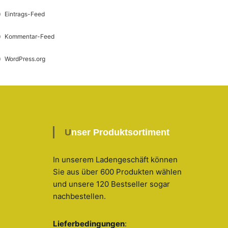
Eintrags-Feed
Kommentar-Feed
WordPress.org
Unser Produktsortiment
In unserem Ladengeschäft können
Sie aus über 600 Produkten wählen
und unsere 120 Bestseller sogar
nachbestellen
.
Lieferbedingungen
: