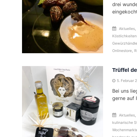
drei wunde
eingekoch
Aktuelles
Köstlichkeiten
Gewürzhändle
,
Onlinestore
R
Trüffel d
5. Februar 
Bei uns li
gerne auf 
Aktuelles
kulinarische S
Wochenmarkt