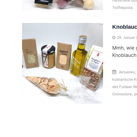
handmade qua
Trüffelpasta
Knoblauch
29. Januar 
Mmh, wie g
Knoblauch 
Aktuelles
kulinarische K
des Fuldaer 
,
Onlinestore
p