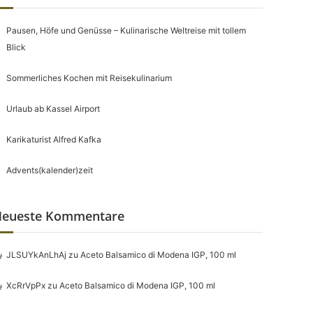
Pausen, Höfe und Genüsse – Kulinarische Weltreise mit tollem
Blick
Sommerliches Kochen mit Reisekulinarium
Urlaub ab Kassel Airport
Karikaturist Alfred Kafka
Advents(kalender)zeit
eueste Kommentare
JLSUYkAnLhAj
zu
Aceto Balsamico di Modena IGP, 100 ml
XcRrVpPx
zu
Aceto Balsamico di Modena IGP, 100 ml